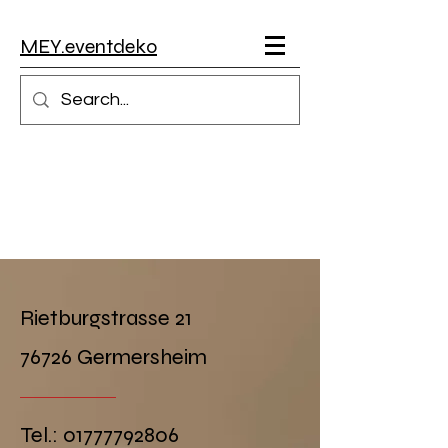
MEY.eventdeko
Rietburgstrasse 21
76726 Germersheim
Tel.: 01777792806