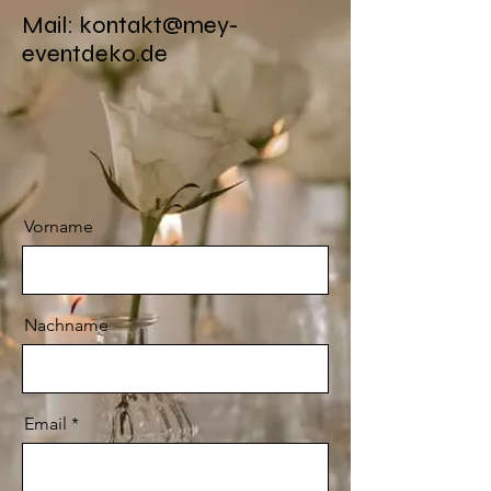
Mail: kontakt@mey-
eventdeko.de
Vorname
Nachname
Email